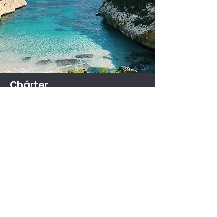
Chárter
Paseos en barco por la costa de
Levante.
Ruta corta (1 hr y 30 min) - 35 € pp
Ruta larga (2 hrs) - 45 € pp
Alquiler embarcación completa
grupos pequeños - mínimo 6
personas o 200 €
Más información y Reserva