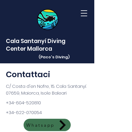
Cala Santanyí Diving
Center Mallorca
(Paco's
Diving)
Contattaci
C/ Costa d'en Nofre, 15. Cala Santanyí.
07659, Maiorca, Isole Baleari
+34-604-520810
+34-622-070054
Whatsapp