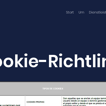
Start
Um
Dienstlei
g
okie-Richtli
 von Artikel 22.2 des Gesetzes 34/2002 vom 11. Juli über Di
ft und elektronischen Handel (LSSI-CE) muss ALBA-DIVING SL d
endeten Cookies nachkommen und ihre Zwecke. Diese Websi
nologien, die beim Surfen Informationen speichern und abru
Website unter anderem, Informationen über die Surfgewohnhe