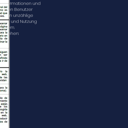
n Informationen und
n, den Benutzer
bieten unzählige
gation und Nutzung
 ändern.
erstehen: