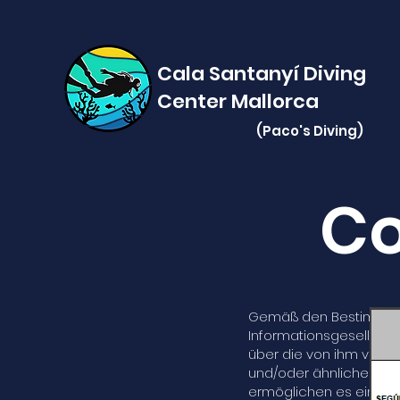
Cala Santanyí Divin
Center Mallorca
(Paco's
Diving)
Co
Gemäß den Bestimmungen
Informationsgesellscha
über die von ihm verw
und/oder ähnliche Tech
ermöglichen es einer 