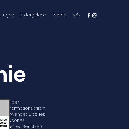
stungen
Bildergalerie
Kontakt
Más
nie
enste der
er Informationspflicht
te verwendet Cookies
fen. Cookies
iten eines Benutzers