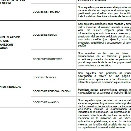
speichern und abzurufen. Abhängig von den darin enthaltene
 er seine Geräte verwendet, können sie dazu verwendet werde
es sind für das Funktionieren des Internets unerlässlich und 
stellung interaktiver Dienste, indem sie dem Benutzer die Navi
tern. Der Benutzer kann HIER benutzerdefinierte Einstellungen
ionen helfen Ihnen, die verschiedenen Arten von Cookies zu v